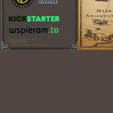
Prepared by Kazjatar - 2022 - Krakow
kazjatar73@gmail.com
Version: v0.1_Release
Copyright © 2022 Wargamer. All rights reserved.