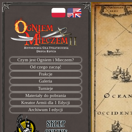
Czym jest Ogniem i Mieczem?
Od czego zacząć
Frakcje
Galeria
Turnieje
Materiały do pobrania
Kreator Armii dla 1 Edycji
Archiwum I edycji